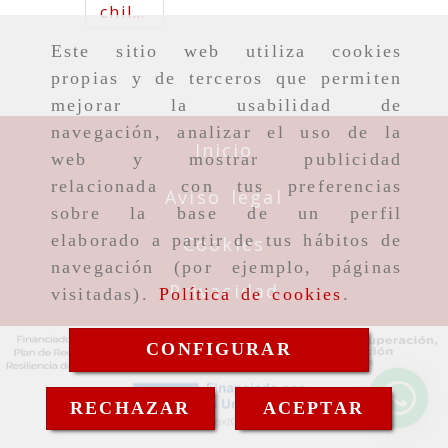
children
support
Este sitio web utiliza cookies
workers
propias y de terceros que permiten
mejorar la usabilidad de
navegación, analizar el uso de la
Inicio
web y mostrar publicidad
106.36
relacionada con tus preferencias
Aviso legal
Kb
sobre la base de un perfil
elaborado a partir de tus hábitos de
Cookies
navegación (por ejemplo, páginas
Privacidad
visitadas).
Política de cookies
.
CONFIGURAR
RECHAZAR
ACEPTAR