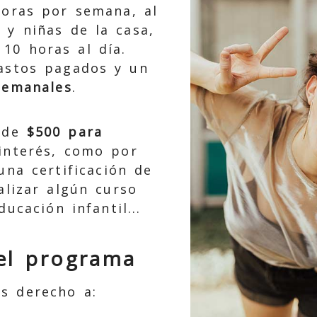
horas por semana, al
 y niñas de la casa,
10 horas al día.
astos pagados y un
semanales
.
a de
$500 para
interés, como por
una certificación de
ealizar algún curso
ucación infantil...
el programa
s derecho a: